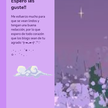
Espero les
guste!!
Me esfuerzo mucho para
que se vean lindos y
tengan una buena
redacción, por lo que
espero de todo corazón
que los blogs sean de tu
agrado ◝(⑅•ᴗ•⑅)◜..°♡
.・。.・゜✭・.・
✫・゜・。.