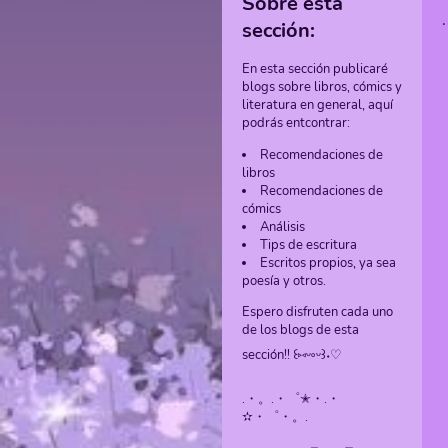
Sobre esta
sección:
En esta sección publicaré
blogs sobre libros, cómics y
literatura en general, aquí
podrás entcontrar:
Recomendaciones de
libros
Recomendaciones de
cómics
Análisis
Tips de escritura
Escritos propios, ya sea
poesía y otros.
Espero disfruten cada uno
de los blogs de esta
sección!! ꒰⁠⑅⁠ᵕ⁠༚⁠ᵕ⁠꒱⁠˖⁠♡
.・。.・゜✭・.・
✫・゜・。.