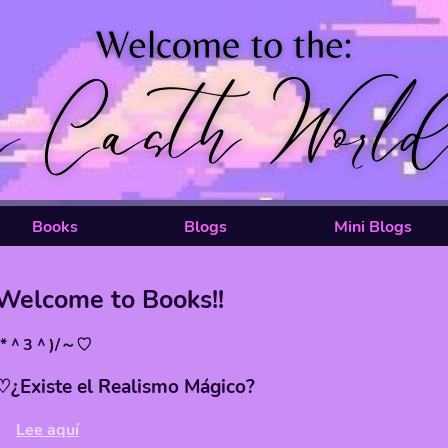
Books
Blogs
Mini Blogs
Welcome to Books!!
⁠*⁠＾⁠3⁠＾⁠)⁠/⁠～⁠♡
♡⁠¿Existe el Realismo Mágico?
Lee aquí